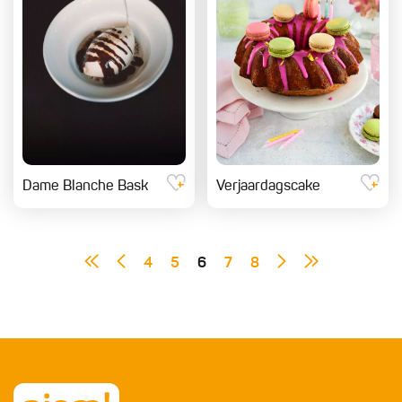
Dame Blanche Bask
Verjaardagscake
4
5
6
7
8