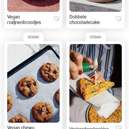
Vegan
Dubbele
rozijnenbroodjes
chocoladecake
GEBAK
GEBAK
Vegan chewy