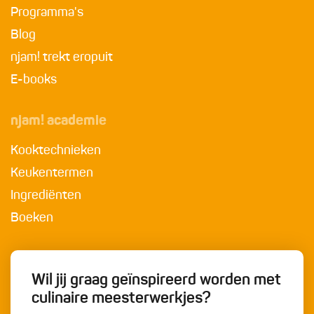
Programma's
Blog
njam! trekt eropuit
E-books
njam! academie
Kooktechnieken
Keukentermen
Ingrediënten
Boeken
Wil jij graag geïnspireerd worden met
culinaire meesterwerkjes?