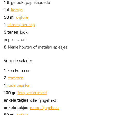
1
tl
gerookt paprikapoeder
1
tl
komijn
50
ml
olijfolie
1
citroen, het sap
3
tenen
look
peper - zout
8
kleine houten of metalen spiesjes
Voor de salade:
1
komkommer
2
tomaten
1
rode paprika
100
gr
feta, verkruimeld
enkele
takjes
dille, fijngehakt
enkele
takjes
munt, fijngehakt