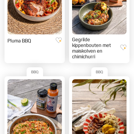
Gegrilde
Pluma BBQ
kippenbouten met
maïskolven en
chimichurri
BBQ
BBQ