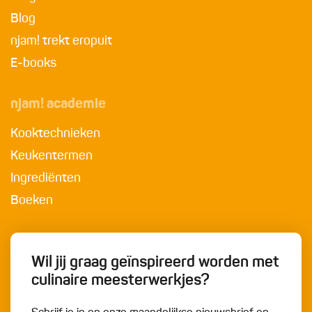
Blog
njam! trekt eropuit
E-books
njam! academie
Kooktechnieken
Keukentermen
Ingrediënten
Boeken
Wil jij graag geïnspireerd worden met
culinaire meesterwerkjes?