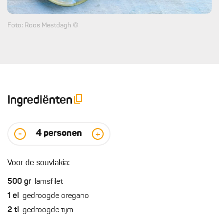
Foto: Roos Mestdagh ©
Ingrediënten
4
personen
-
+
Voor de souvlakia:
500
gr
lamsfilet
1
el
gedroogde oregano
2
tl
gedroogde tijm