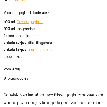
50
ml
olijfolie
Voor de yoghurt-looksaus:
100
ml
Griekse yoghurt
100
ml
mayonaise
1
teen
look, fijngehakt
enkele
takjes
dille, fijngehakt
enkele
takjes
munt, fijngehakt
peper - zout
Voor erbij:
8
pitabroodjes
Souvlaki van lamsfilet met frisse yoghurtlooksaus en
warme pitabroodjes brengt de geur van mediterrane