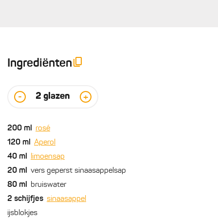
Ingrediënten
2
glazen
-
+
200
ml
rosé
120
ml
Aperol
40
ml
limoensap
20
ml
vers geperst sinaasappelsap
80
ml
bruiswater
2
schijfjes
sinaasappel
ijsblokjes