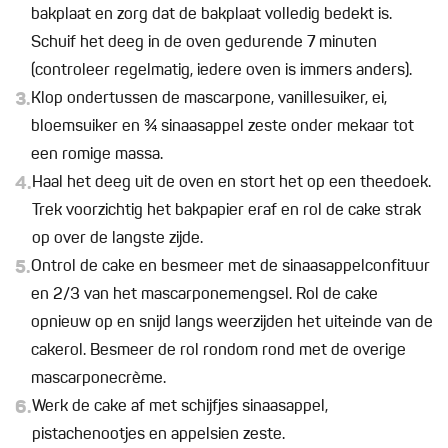
bakplaat en zorg dat de bakplaat volledig bedekt is.
Schuif het deeg in de oven gedurende 7 minuten
(controleer regelmatig, iedere oven is immers anders).
3.
Klop ondertussen de mascarpone, vanillesuiker, ei,
bloemsuiker en ¾ sinaasappel zeste onder mekaar tot
een romige massa.
4.
Haal het deeg uit de oven en stort het op een theedoek.
Trek voorzichtig het bakpapier eraf en rol de cake strak
op over de langste zijde.
5.
Ontrol de cake en besmeer met de sinaasappelconfituur
en 2/3 van het mascarponemengsel. Rol de cake
opnieuw op en snijd langs weerzijden het uiteinde van de
cakerol. Besmeer de rol rondom rond met de overige
mascarponecrème.
6.
Werk de cake af met schijfjes sinaasappel,
pistachenootjes en appelsien zeste.