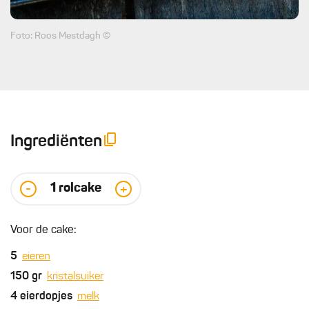
Foto: Roos Mestdagh ©
Ingrediënten
1
rolcake
-
+
Voor de cake:
5
eieren
150
gr
kristalsuiker
4
eierdopjes
melk