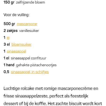
150
gr
zelfrijzende bloem
Voor de vulling:
500
gr
mascarpone
2
zakjes
vanillesuiker
1
ei
3
el
bloemsuiker
1
sinaasappel
1
el
sinaasappel confituur
1
hand
gehakte pistachenootjes
0,5
sinaasappel, in schijfjes
Luchtige rolcake met romige mascarponecrème en
frisse sinaasappelzeste, perfect als feestelijk
dessert of bij de koffie. Het zachte biscuit wordt kort