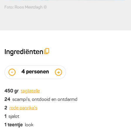
Foto: Roos Mestdagh ©
Ingrediënten
4
personen
-
+
450
gr
tagliatelle
24
scampi's, ontdooid en ontdarmd
2
rode paprika's
1
sjalot
1
teentje
look