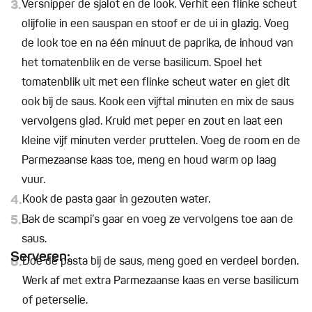
3.
Versnipper de sjalot en de look. Verhit een flinke scheut
olijfolie in een sauspan en stoof er de ui in glazig. Voeg
de look toe en na één minuut de paprika, de inhoud van
het tomatenblik en de verse basilicum. Spoel het
tomatenblik uit met een flinke scheut water en giet dit
ook bij de saus. Kook een vijftal minuten en mix de saus
vervolgens glad. Kruid met peper en zout en laat een
kleine vijf minuten verder pruttelen. Voeg de room en de
Parmezaanse kaas toe, meng en houd warm op laag
vuur.
4.
Kook de pasta gaar in gezouten water.
5.
Bak de scampi’s gaar en voeg ze vervolgens toe aan de
saus.
Serveren:
6.
Doe de pasta bij de saus, meng goed en verdeel borden.
Werk af met extra Parmezaanse kaas en verse basilicum
of peterselie.