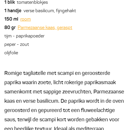
1
blik
tomatenblokjes
1
handje
verse basilicum, fijngehakt
150
ml
room
80
gr
Parmezaanse kaas, geraspt
tijm - paprikapoeder
peper - zout
olijfolie
Romige tagliatelle met scampi en geroosterde
paprika waarin zoete, licht rokerige paprikasmaak
samenkomt met sappige zeevruchten, Parmezaanse
kaas en verse basilicum. De paprika wordt in de oven
geroosterd en gepureerd tot een fluweelachtige
saus, terwijl de scampi kort worden gebakken voor
een heerlijke textuur. Ideaal als mediterraan