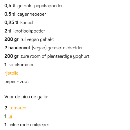
0,5
tl
gerookt paprikapoeder
0,5
tl
cayennepeper
0,25
tl
kaneel
2
tl
knoflookpoeder
200
gr
rul vegan gehakt
2
handenvol
(vegan) geraspte cheddar
200
gr
zure room of plantaardige yoghurt
1
komkommer
rijstolie
peper - zout
Voor de pico de gallo:
2
tomaten
1
ui
1
milde rode chilipeper