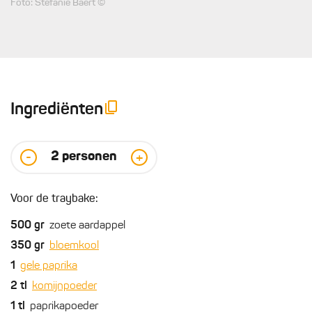
Foto: Stefanie Baert ©
Ingrediënten
2
personen
-
+
Voor de traybake:
500
gr
zoete aardappel
350
gr
bloemkool
1
gele paprika
2
tl
komijnpoeder
1
tl
paprikapoeder