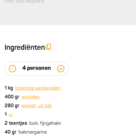
Foto: Toos Vergote ©
Ingrediënten
4
personen
-
+
1
kg
bloemige aardappelen
400
gr
wortelen
280
gr
erwten, uit blik
1
ui
2
teentjes
look, fijngehakt
40
gr
bakmargarine