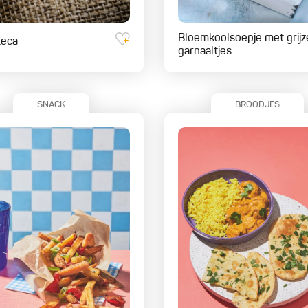
Bloemkoolsoepje met grijz
teca
garnaaltjes
SNACK
BROODJES