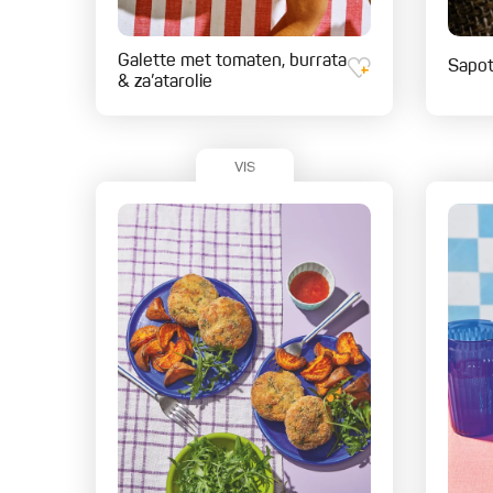
Galette met tomaten, burrata
Sapo
& za’atarolie
VIS