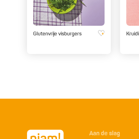
Glutenvrije visburgers
Kruidi
Aan de slag