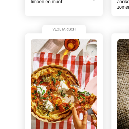
limoen en munt
abrik
zomer
VEGETARISCH