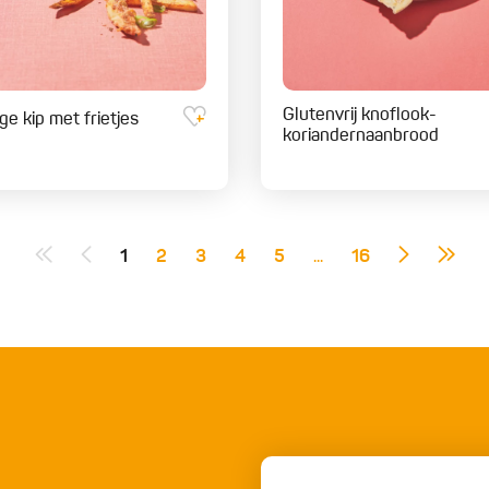
Glutenvrij knoflook-
ge kip met frietjes
koriandernaanbrood
1
2
3
4
5
...
16