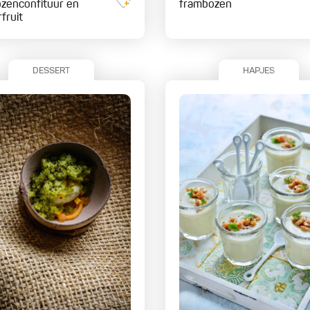
ozenconfituur en
frambozen
fruit
DESSERT
HAPJES