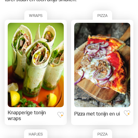
tafel staan en toch altijd smaken.
WRAPS
PIZZA
Knapperige tonijn
Pizza met tonijn en ui
wraps
HAPJES
PIZZA