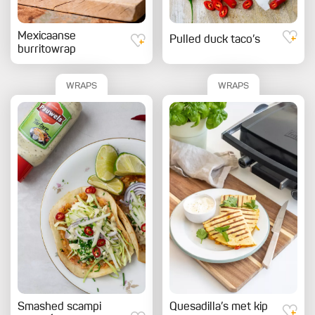
Mexicaanse
Pulled duck taco’s
burritowrap
WRAPS
WRAPS
Smashed scampi
Quesadilla’s met kip