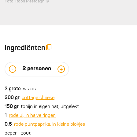
Foto: Roos Mestdagh ©
Ingrediënten
2
personen
-
+
2
grote
wraps
300
gr
cottage cheese
150
gr
tonijn in eigen nat, uitgelekt
1
rode ui, in halve ringen
0,5
rode puntpaprika, in kleine blokjes
peper - zout