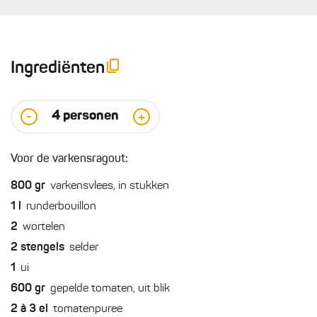
Ingrediënten
4
personen
-
+
Voor de varkensragout:
800
gr
varkensvlees, in stukken
1
l
runderbouillon
2
wortelen
2
stengels
selder
1
ui
600
gr
gepelde tomaten, uit blik
2 à 3
el
tomatenpuree