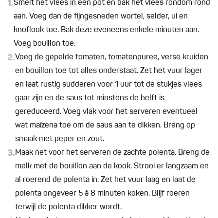
1.
Smelt het vlees in een pot en bak het vlees rondom rond
aan. Voeg dan de fijngesneden wortel, selder, ui en
knoflook toe. Bak deze eveneens enkele minuten aan.
Voeg bouillon toe.
2.
Voeg de gepelde tomaten, tomatenpuree, verse kruiden
en bouillon toe tot alles onderstaat. Zet het vuur lager
en laat rustig sudderen voor 1 uur tot de stukjes vlees
gaar zijn en de saus tot minstens de helft is
gereduceerd. Voeg vlak voor het serveren eventueel
wat maïzena toe om de saus aan te dikken. Breng op
smaak met peper en zout.
3.
Maak net voor het serveren de zachte polenta. Breng de
melk met de bouillon aan de kook. Strooi er langzaam en
al roerend de polenta in. Zet het vuur laag en laat de
polenta ongeveer 5 à 8 minuten koken. Blijf roeren
terwijl de polenta dikker wordt.