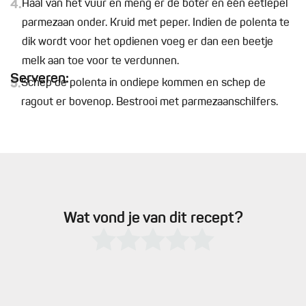
4.
Haal van het vuur en meng er de boter en één eetlepel
parmezaan onder. Kruid met peper. Indien de polenta te
dik wordt voor het opdienen voeg er dan een beetje
melk aan toe voor te verdunnen.
Serveren:
5.
Schep de polenta in ondiepe kommen en schep de
ragout er bovenop. Bestrooi met parmezaanschilfers.
Wat vond je van dit recept?