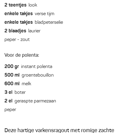
2
teentjes
look
enkele
takjes
verse tijm
enkele
takjes
bladpeterselie
2
blaadjes
laurier
peper - zout
Voor de polenta:
200
gr
instant polenta
500
ml
groentebouillon
600
ml
melk
3
el
boter
2
el
geraspte parmezaan
peper
Deze hartige varkensragout met romige zachte