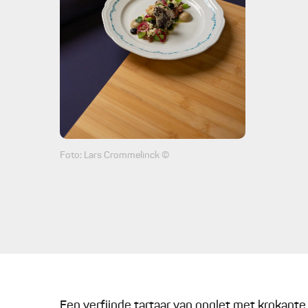
Foto: Lars Crommelinck ©
Een verfijnde tartaar van onglet met krokante