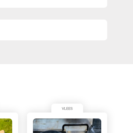
00
gr
water
250
gr
suiker
tak
dragon
50
gr
zout
ode peperbollen
4
muizenmeloenen
ode ui
oor de zwarte look puree:
50
gr
zwarte look
2
rode uien
50
ml
rode wijn
2
el
suiker
VLEES
l
perensiroop
oor de tempura: