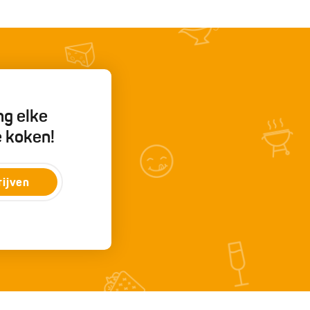
ng elke
e koken!
rijven