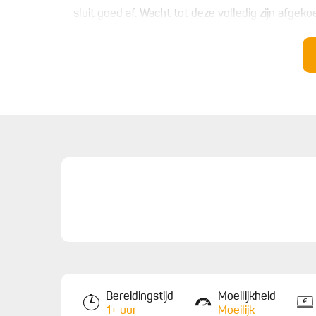
sluit goed af. Wacht tot deze volledig zijn afgeko
5.
Snijd de rode ui fijn. Plaats alle ingrediënten in 
gekookt. Mix het geheel volledig glad. Laat afkoe
6.
Snijd de aubergines fijn (repen van 1,5 x 4 cm).
lopende massa. Haal de aubergines en een shiso
uitlekken op papier en kruid af met zout en pepe
7.
Plaats de tartaar net onder het midden van je bor
kruispatroon over de tartaar. Plaats een aantal 
kruiden. Strooi de gepofte boekweit over het ge
Bereidingstijd
Moeilijkheid
1+ uur
Moeilijk