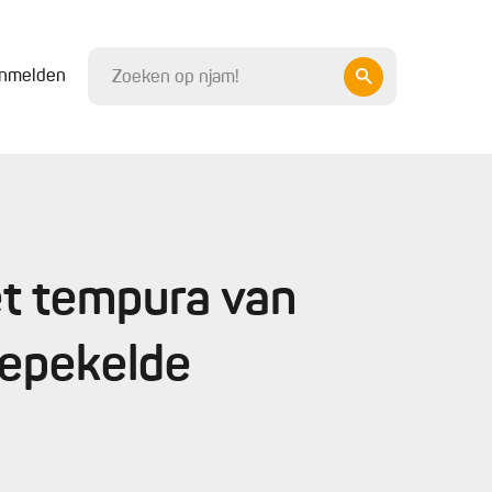
nmelden
et tempura van
gepekelde