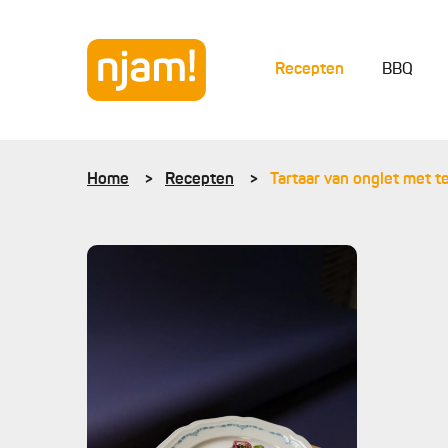
Recepten
BBQ
Home
Recepten
Tartaar van onglet met 