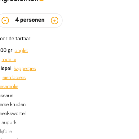
4
personen
-
+
oor de tartaar:
800
gr
onglet
rode ui
lepel
kappertjes
4
eierdooiers
esamolie
issaus
erse kruiden
ierikswortel
augurk
lijfolie