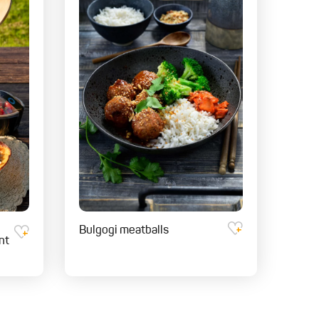
300
gr
bloem
200
gr
aardappelzetmeel
ruiswater
aubergine
hisobladeren
oor de afwerking:
el
gepofte boekweit
etbare bloemen
Bulgogi meatballs
nt