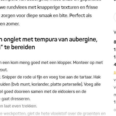
e rundvlees met knapperige texturen en frisse
 zorgen voor diepe smaak en bite. Perfect als
 en zomer.
V
n onglet met tempura van aubergine,
 te bereiden
1
1
 in een kom meng goed met een klopper. Monteer op met
zout.
s
r. Snipper de rode ui fijn en voeg toe aan de tartaar. Hak
v
iden (bvb munt, koriander, platte peterselie). Voeg alle
v
l goed dooreen samen met de eidooiers en de
m
e gaat dresseren.
1
en laat even trekken.
o
e weckpotten, giet de hete vloeistof over de groenten en