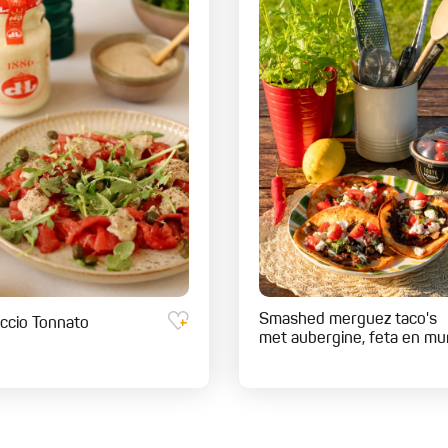
b
1
S
V
1
e
Smashed merguez taco's
ccio Tonnato
met aubergine, feta en mu