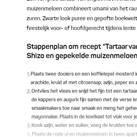
muizenmeloen combineert umami van het rauw
zuren. Zwarte look puree en gepofte boekweit
feestelijk voor- of hoofdgerecht tijdens lente
Stappenplan om recept “Tartaar va
Shizo en gepekelde muizenmeloen”
1.
Plaats twee dooiers en een koffielepel mosterd
arachide, kruid af met citroensap, azijn, peper en 
2.
Ontvlies het vlees en snijd het fijn tot een tartaa
de kappers en augurk fijn samen met de verse kru
smaakmakers toe naar smaak en meng het gehee
mayonnaise. Plaats in de koelkast tot vlak voor j
3.
Kook azijn, water en suiker, voeg de kruiden toe 
4.
Plaats de rode ui en muizenmeloen in twee apart