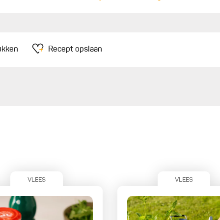
1
1
ukken
Recept opslaan
r
r
V
VLEES
VLEES
1
V