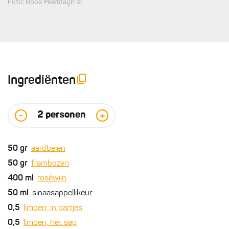
Foto: Roos Mestdagh ©
Ingrediënten
2
personen
-
+
50
gr
aardbeien
50
gr
frambozen
400
ml
roséwijn
50
ml
sinaasappellikeur
0,5
limoen, in partjes
0,5
limoen, het sap