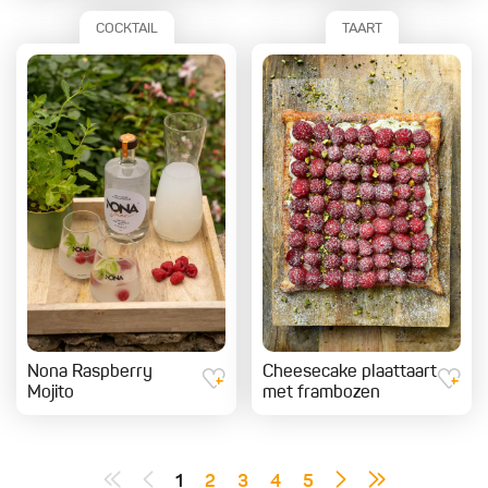
COCKTAIL
TAART
Nona Raspberry
Cheesecake plaattaart
Mojito
met frambozen
1
2
3
4
5