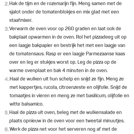
2.
Hak de tijm en de rozemarijn fijn. Meng samen met de
sjalot onder de tomatenblokjes en mix glad met een
staafmixer.
3.
Verwarm de oven voor op 260 graden en laat ook de
bakplaat opwarmen in de oven. Rol het pizzadeeg uit op
een laagje bakpapier en bestrijk het met een laagje van
de tomatensaus. Rasp er een laagje Parmezaanse kaas
over en leg er stukjes worst op. Leg de pizza op de
warme ovenplaat en bak 4 minuten in de oven.
4.
Haal de wulken uit hun schelp en snijd ze fijn. Meng ze
met kappertjes, rucola, citroenzeste en olijfolie. Snijd de
tomaatjes in vieren en meng ze met basilicum, olijfolie en
witte balsamico.
5.
Haal de pizza uit oven, beleg met de wulkensalade en
plaats opnieuw in de oven voor een tweetal minuutjes.
6.
Werk de pizza net voor het serveren nog af met de