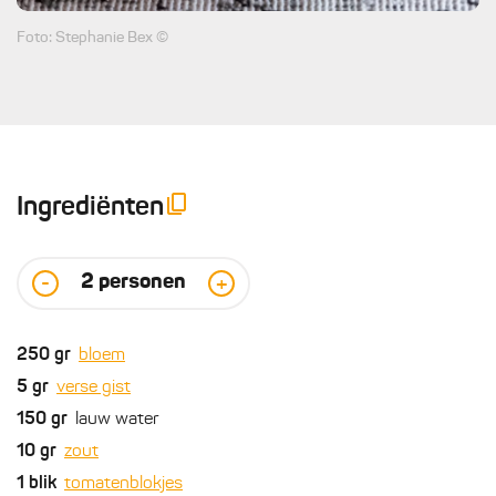
Foto: Stephanie Bex ©
Ingrediënten
2
personen
-
+
250
gr
bloem
5
gr
verse gist
150
gr
lauw water
10
gr
zout
1
blik
tomatenblokjes