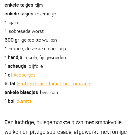
enkele
takjes
tijm
enkele
takjes
rozemarijn
1
sjalot
1
sobresada worst
300
gr
gekookte wulken
1
citroen, de zeste en het sap
1
handje
rucola, fijngesneden
1
scheutje
olijfolie
1
el
kappertjes
6-tal
Stoffels kleine Toma’Chef tomaatjes
enkele
blaadjes
basilicum
1
bol
burrata
Een luchtige, huisgemaakte pizza met smaakvolle
wulken en pittige sobresada, afgewerkt met romige