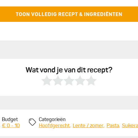
week ze dan minstens 1 uur op voorhand in heet water en
z
n de groentebouillon.
TOON VOLLEDIG RECEPT & INGREDIËNTEN
Wat vond je van dit recept?
Budget
Categorieën
€ 0 - 10
Hoofdgerecht
Lente / zomer
Pasta
Suiker