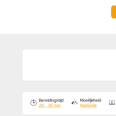
7.
Tip:
Je kunt ook gedroogde morieljes gebruiken, 
gebruik dan het gezeefde weekwater in plaats va
Bereidingstijd
Moeilijkheid
20 - 30 min
Makkelijk