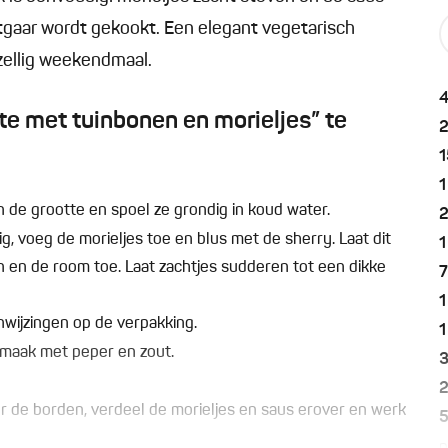
etgaar wordt gekookt. Een elegant vegetarisch
zellig weekendmaal.
e met tuinbonen en morieljes” te
1
1
van de grootte en spoel ze grondig in koud water.
ig, voeg de morieljes toe en blus met de sherry. Laat dit
1
 en de room toe. Laat zachtjes sudderen tot een dikke
1
wijzingen op de verpakking.
1
 smaak met peper en zout.
 de borden, verdeel de morieljes en saus erover en werk
p