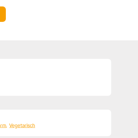
out
arm
Vegetarisch