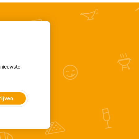
e nieuwste
rijven