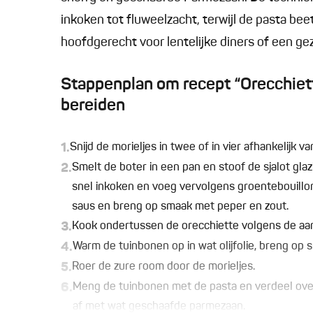
inkoken tot fluweelzacht, terwijl de pasta be
hoofdgerecht voor lentelijke diners of een ge
Stappenplan om recept “Orecchiett
bereiden
1.
Snijd de morieljes in twee of in vier afhankelijk 
2.
Smelt de boter in een pan en stoof de sjalot glaz
snel inkoken en voeg vervolgens groentebouillon
saus en breng op smaak met peper en zout.
3.
Kook ondertussen de orecchiette volgens de aan
4.
Warm de tuinbonen op in wat olijfolie, breng op
5.
Roer de zure room door de morieljes.
6.
Meng de tuinbonen met de pasta en verdeel over
af met wat geschaafde parmezaan.