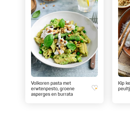
Volkoren pasta met
Kip ke
erwtenpesto, groene
peult
asperges en burrata