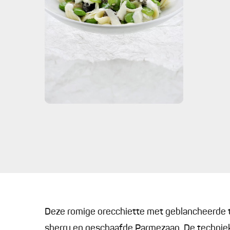
Deze romige orecchiette met geblancheerde t
sherry en geschaafde Parmezaan. De techniek 