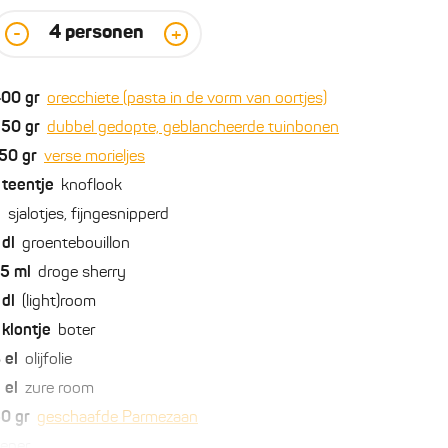
4
personen
-
+
400
gr
orecchiete (pasta in de vorm van oortjes)
250
gr
dubbel gedopte, geblancheerde tuinbonen
50
gr
verse morieljes
teentje
knoflook
2
sjalotjes, fijngesnipperd
dl
groentebouillon
75
ml
droge sherry
dl
(light)room
klontje
boter
3
el
olijfolie
2
el
zure room
50
gr
geschaafde Parmezaan
eper