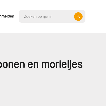
nmelden
bonen en morieljes