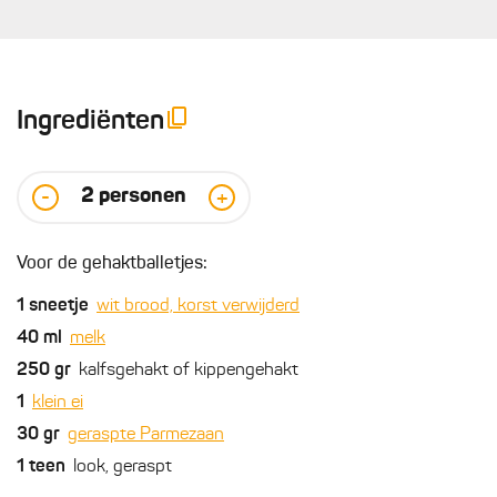
Ingrediënten
2
personen
-
+
Voor de gehaktballetjes:
1
sneetje
wit brood, korst verwijderd
40
ml
melk
250
gr
kalfsgehakt of kippengehakt
1
klein ei
30
gr
geraspte Parmezaan
1
teen
look, geraspt