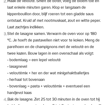
2.
Maak de velouté. Smelt de boter, voeg de bloem toe en
laat enkele minuten garen. Klop er langzaam de
kippenbouillon door, blijf roeren tot een gladde saus
ontstaat. Kruid af met nootmuskaat, zout en witte peper.
Laat zachtjes indikken.
3.
Stel de lasagne samen. Verwarm de oven voor op 180
°C. Je hoeft de pastavellen niet voor te koken. Meng de
parelhoen en de champignons met de velouté en de
twee kazen. Bouw lagen in een ovenschaal als volgt:
• bodemlaag = een lepel velouté
• lasagnevel
• veloutémix + her en der wat minigehaktballetjes
• herhaal tot bovenaan
• bovenlaag = pasta + veloutémix + eventueel een
handjevol kaas
4.
Bak de lasagne. Zet 25 tot 30 minuten in de oven tot hij