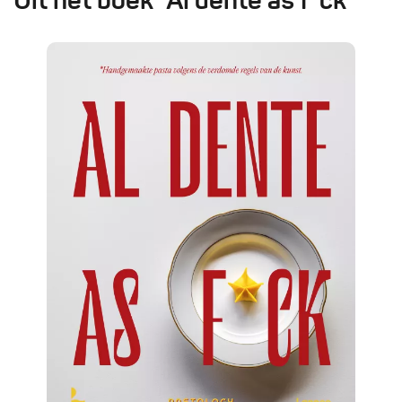
Uit het boek "Al dente as f*ck"