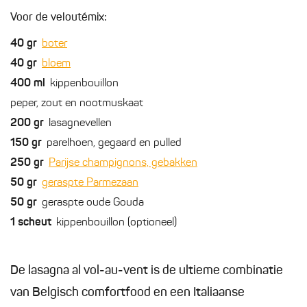
Voor de veloutémix:
40
gr
boter
40
gr
bloem
400
ml
kippenbouillon
peper, zout en nootmuskaat
200
gr
lasagnevellen
150
gr
parelhoen, gegaard en pulled
250
gr
Parijse champignons, gebakken
50
gr
geraspte Parmezaan
50
gr
geraspte oude Gouda
1
scheut
kippenbouillon (optioneel)
De lasagna al vol-au-vent is de ultieme combinatie
van Belgisch comfortfood en een Italiaanse