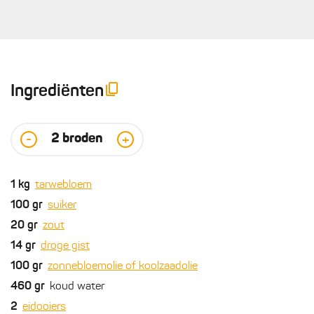
Ingrediënten
2
broden
-
+
1
kg
tarwebloem
100
gr
suiker
20
gr
zout
14
gr
droge gist
100
gr
zonnebloemolie of koolzaadolie
460
gr
koud water
2
eidooiers