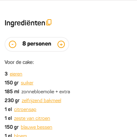
Ingrediënten
8
personen
-
+
Voor de cake:
3
eieren
150
gr
suiker
185
ml
zonnebloemolie + extra
230
gr
zelfrijzend bakmeel
1
el
citroensap
1
el
zeste van citroen
150
gr
blauwe bessen
1
el
bloem