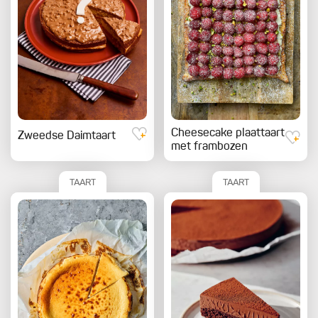
Cheesecake plaattaart
Zweedse Daimtaart
met frambozen
TAART
TAART