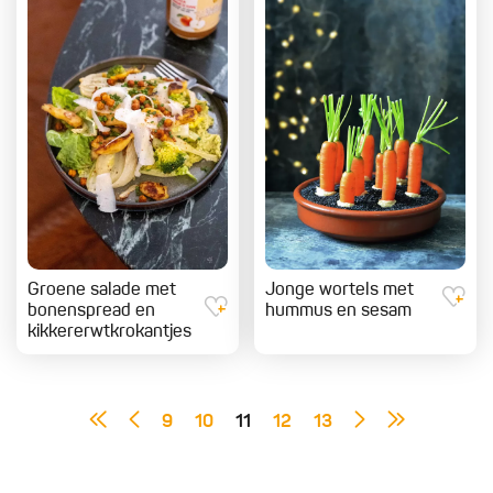
Groene salade met
Jonge wortels met
bonenspread en
hummus en sesam
kikkererwtkrokantjes
9
10
11
12
13