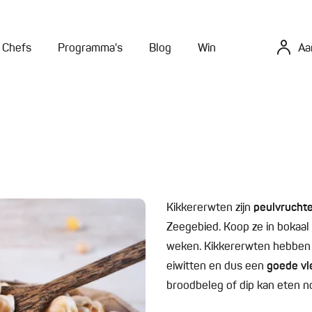
Chefs
Programma's
Blog
Win
Aa
Kikkererwten zijn
peulvrucht
Zeegebied. Koop ze in bokaal o
weken. Kikkererwten hebbe
eiwitten en dus een
goede vl
broodbeleg of dip kan eten