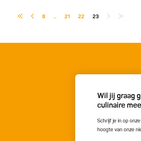
8
...
21
22
23
Wil jij graag
culinaire me
Schrijf je in op onz
hoogte van onze nie