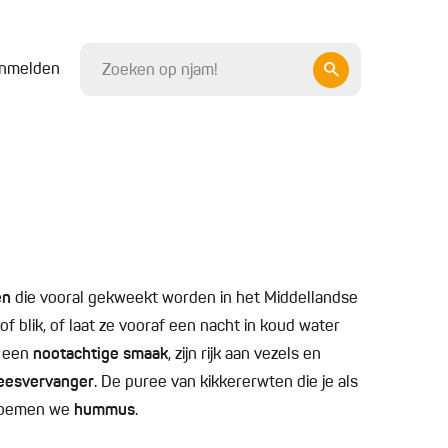
nmelden
en
die vooral gekweekt worden in het Middellandse
f blik, of laat ze vooraf een nacht in koud water
n een
nootachtige smaak
, zijn rijk aan vezels en
eesvervanger
. De puree van kikkererwten die je als
 noemen we
hummus
.