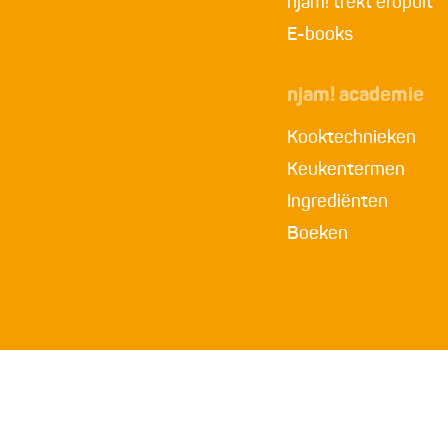
njam! trekt eropuit
E-books
njam! academie
Kooktechnieken
Keukentermen
Ingrediënten
Boeken