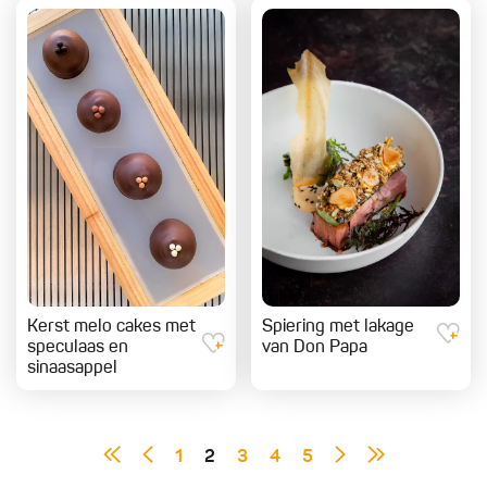
Kerst melo cakes met
Spiering met lakage
speculaas en
van Don Papa
sinaasappel
1
2
3
4
5