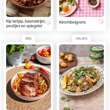
Kip ketjap, basmatirijst,
Kimchibeignets
peultjes en spiegelei
BBQ
SALADE