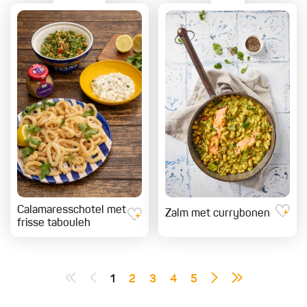
Calamaresschotel met
Zalm met currybonen
frisse tabouleh
1
2
3
4
5