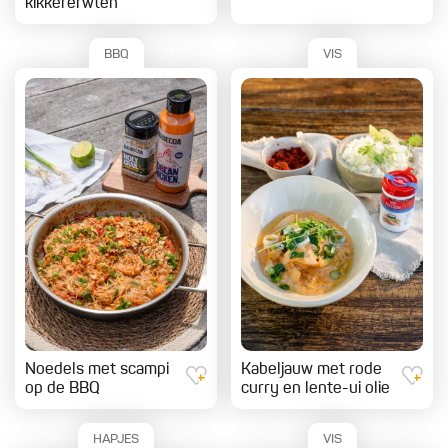
kikkererwten
BBQ
VIS
Noedels met scampi
Kabeljauw met rode
op de BBQ
curry en lente-ui olie
HAPJES
VIS