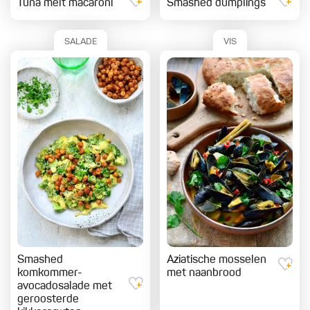
Tuna melt macaroni
Smashed dumplings
SALADE
VIS
Smashed
Aziatische mosselen
komkommer-
met naanbrood
avocadosalade met
geroosterde