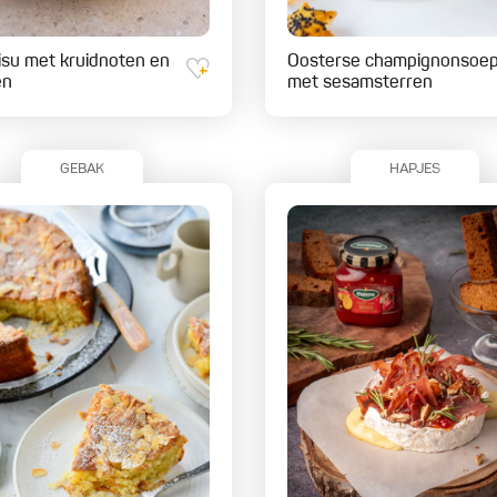
isu met kruidnoten en
Oosterse champignonsoe
en
met sesamsterren
GEBAK
HAPJES