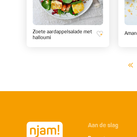
Zoete aardappelsalade met
Aman
halloumi
Aan de slag