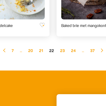
delcake
Baked brie met mangokonfi
7
...
20
21
22
23
24
...
37