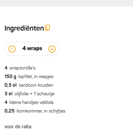
Ingrediënten
4
wraps
-
+
4
wraptortilla's
150
g
kipfilet, in reepjes
0,5
el
tandoori-kruiden
3
el
olijfolie + 1 scheutje
4
kleine handjes veldsla
0,25
komkommer, in schijfjes
voor de raita: