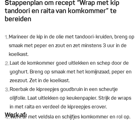
Stappenplan om recept “Wrap met kip
tandoori en raita van komkommer” te
bereiden
1.
Marineer de kip in de olie met tandoori-kruiden, breng op
smaak met peper en zout en zet minstens 3 uur in de
koelkast.
2.
Laat de komkommer goed uitlekken en schep door de
yoghurt. Breng op smaak met het komijnzaad, peper en
zeezout. Zet in de koelkast.
3.
Roerbak de kipreepjes goudbruin in een scheutje
olijfolie. Laat uitlekken op keukenpapier. Strijk de wraps
in met raita en verdeel de kipreepjes erover.
Werk af:
4.
Werk af met veldsla en schijfjes komkommer en rol op.