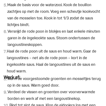
5.
Maak de basis voor de waterzooi. Kook de bouillon
zachtjes op met de room. Voeg een scheutje kookvocht
van de mosselen toe. Kook in tot 1/3 zodat de saus
lichtjes bindt.
6.
Versnijd de rode poon in blokjes en laat enkele minuten
garen in de ingekookte saus. Stoom ondertussen de
langoustineskoppen.
7.
Haal de rode poon uit de saus en houd warm. Gaar de
langoustines – net als de rode poon – kort in de
ingekookte saus. Haal de langoustines uit de saus en
houd warm.
Werk af:
8.
Warm de voorgestoomde groenten en mosseltjes terug
op in de saus. Warm goed door.
9.
Verdeel de vissen en groenten over voorverwarmde
borden en werk af met een langoustinekop.
10.
Bind tot slot de saus. Klop de eidooiers los met een