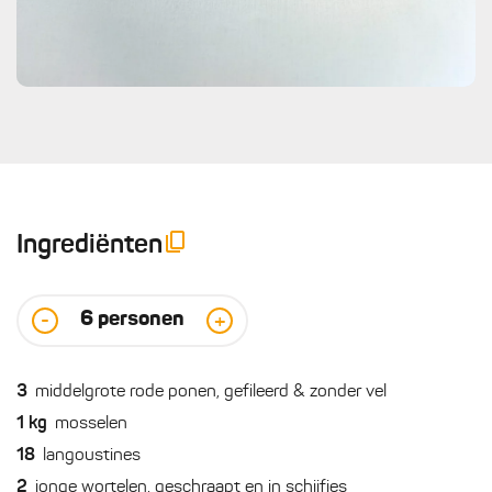
Ingrediënten
6
personen
-
+
3
middelgrote rode ponen, gefileerd & zonder vel
1
kg
mosselen
18
langoustines
2
jonge wortelen, geschraapt en in schijfjes