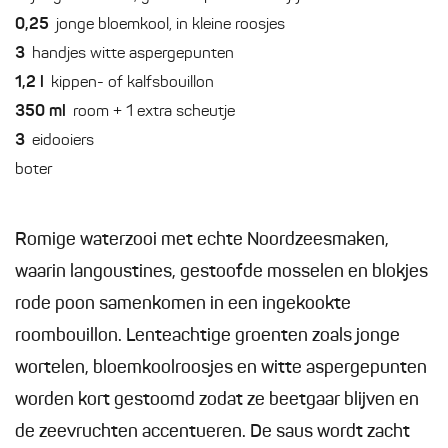
0,25
jonge bloemkool, in kleine roosjes
3
handjes witte aspergepunten
1,2
l
kippen- of kalfsbouillon
350
ml
room + 1 extra scheutje
3
eidooiers
boter
Romige waterzooi met echte Noordzeesmaken,
waarin langoustines, gestoofde mosselen en blokjes
rode poon samenkomen in een ingekookte
roombouillon. Lenteachtige groenten zoals jonge
wortelen, bloemkoolroosjes en witte aspergepunten
worden kort gestoomd zodat ze beetgaar blijven en
de zeevruchten accentueren. De saus wordt zacht