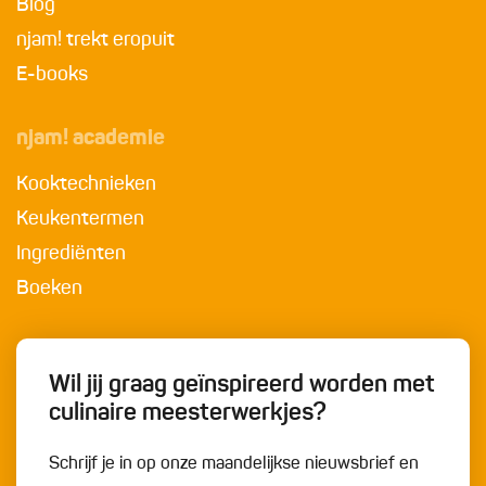
Blog
njam! trekt eropuit
E-books
njam! academie
Kooktechnieken
Keukentermen
Ingrediënten
Boeken
Wil jij graag geïnspireerd worden met
culinaire meesterwerkjes?
Schrijf je in op onze maandelijkse nieuwsbrief en