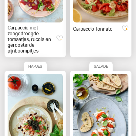
Carpaccio met
Carpaccio Tonnato
zongedroogde
tomaatjes, rucola en
geroosterde
pijnboompitjes
HAPJES
SALADE