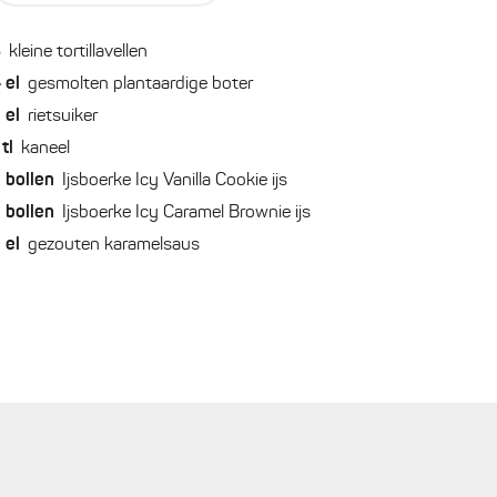
3
kleine tortillavellen
4
el
gesmolten plantaardige boter
2
el
rietsuiker
tl
kaneel
2
bollen
Ijsboerke Icy Vanilla Cookie ijs
2
bollen
Ijsboerke Icy Caramel Brownie ijs
2
el
gezouten karamelsaus