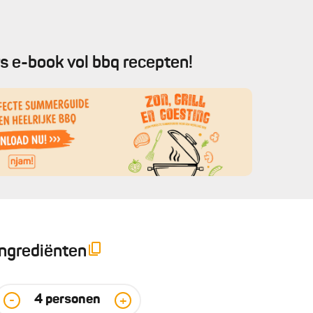
s e-book vol bbq recepten!
Ingrediënten
4
personen
-
+