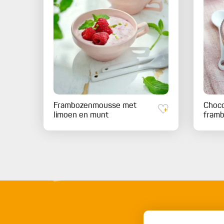
Frambozenmousse met
Choc
limoen en munt
fram