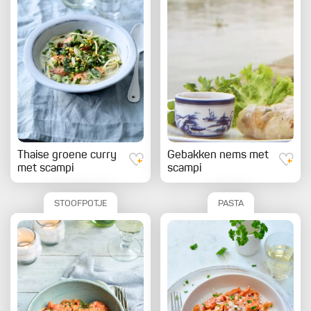
Thaise groene curry
Gebakken nems met
met scampi
scampi
STOOFPOTJE
PASTA