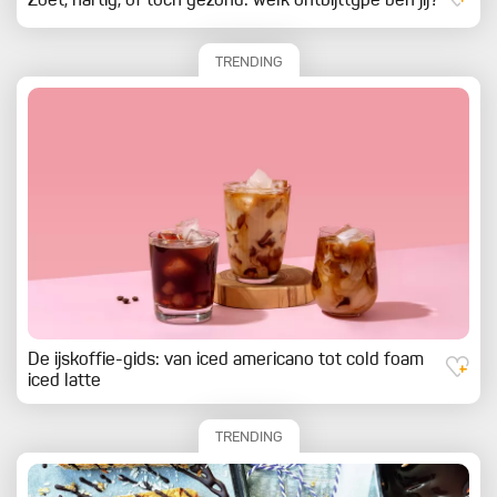
Zoet, hartig, of toch gezond: welk ontbijttype ben jij?
TRENDING
De ijskoffie-gids: van iced americano tot cold foam
iced latte
TRENDING