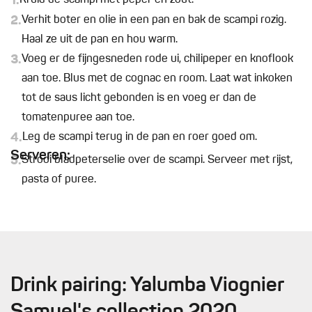
1.
Kruid de scampi met peper en zout.
2.
Verhit boter en olie in een pan en bak de scampi rozig.
Haal ze uit de pan en hou warm.
3.
Voeg er de fijngesneden rode ui, chilipeper en knoflook
aan toe. Blus met de cognac en room. Laat wat inkoken
tot de saus licht gebonden is en voeg er dan de
tomatenpuree aan toe.
4.
Leg de scampi terug in de pan en roer goed om.
Serveren:
5.
Strooi bladpeterselie over de scampi. Serveer met rijst,
pasta of puree.
Drink pairing: Yalumba Viognier