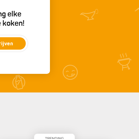
ng elke
e koken!
rijven
TRENDING