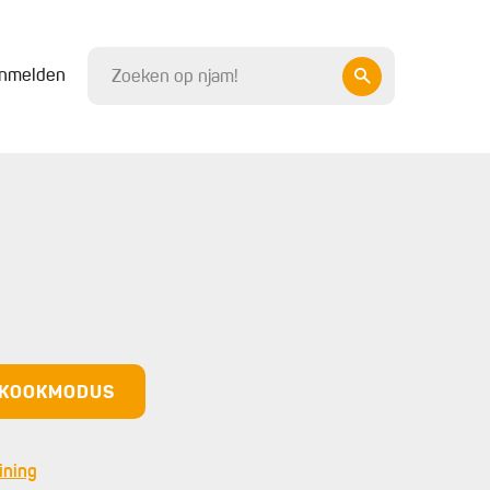
nmelden
N KOOKMODUS
ining