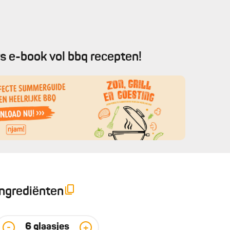
s e-book vol bbq recepten!
Ingrediënten
6
glaasjes
-
+