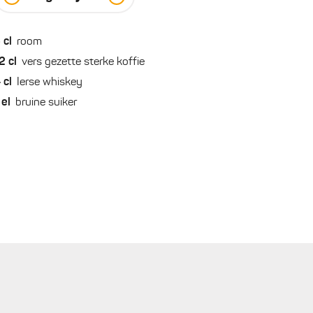
5
cl
room
2
cl
vers gezette sterke koffie
4
cl
Ierse whiskey
el
bruine suiker