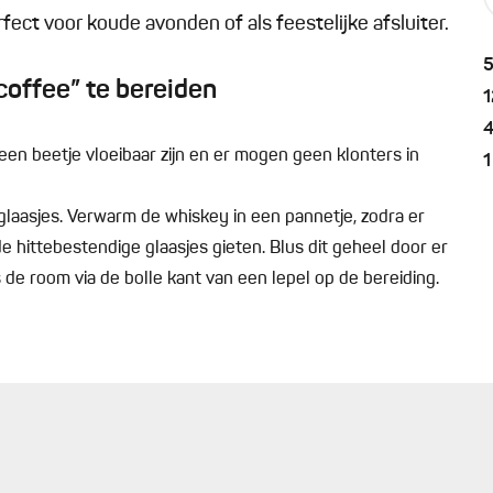
rfect voor koude avonden of als feestelijke afsluiter.
coffee” te bereiden
1
en beetje vloeibaar zijn en er mogen geen klonters in
1
glaasjes. Verwarm de whiskey in een pannetje, zodra er
de hittebestendige glaasjes gieten. Blus dit geheel door er
 de room via de bolle kant van een lepel op de bereiding.