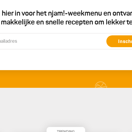
je hier in voor het njam!-weekmenu en ontva
5 makkelijke en snelle recepten om lekker t
Insch
TRENDING