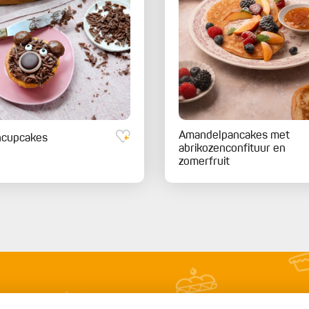
Amandelpancakes met
ncupcakes
abrikozenconfituur en
zomerfruit