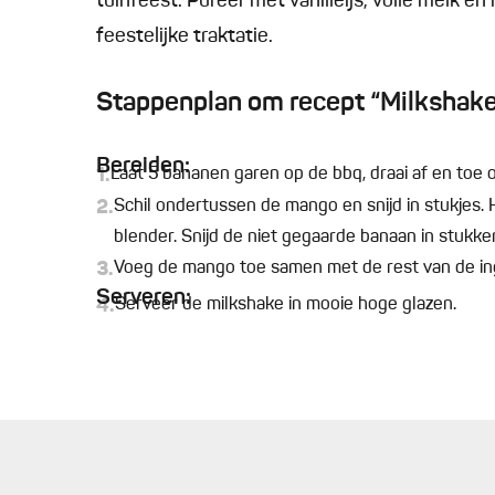
tuinfeest. Pureer met vanilleijs, volle melk en
feestelijke traktatie.
Stappenplan om recept “Milkshake
B
ereiden:
1.
Laat 5 bananen garen op de bbq, draai af en toe 
2.
Schil ondertussen de mango en snijd in stukjes. 
blender. Snijd de niet gegaarde banaan in stukken
3.
Voeg de mango toe samen met de rest van de ingr
Serveren:
4.
Serveer de milkshake in mooie hoge glazen.