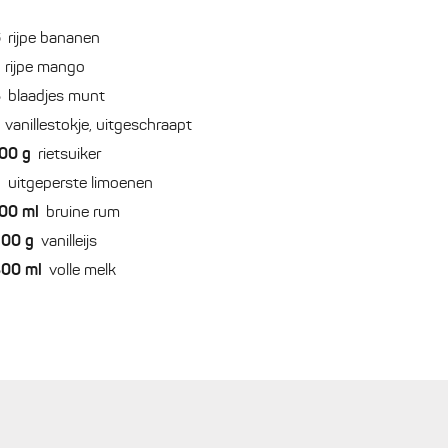
6
rijpe bananen
rijpe mango
8
blaadjes munt
vanillestokje, uitgeschraapt
00
g
rietsuiker
2
uitgeperste limoenen
00
ml
bruine rum
200
g
vanilleijs
800
ml
volle melk