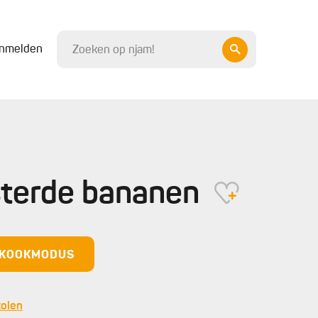
nmelden
sterde bananen
N KOOKMODUS
kolen