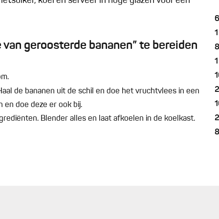
 rietsuiker, koel en serveer in hoge glazen voor een
1
 van geroosterde bananen” te bereiden
1
1
om.
Haal de bananen uit de schil en doe het vruchtvlees in een
1
 en doe deze er ook bij.
ediënten. Blender alles en laat afkoelen in de koelkast.