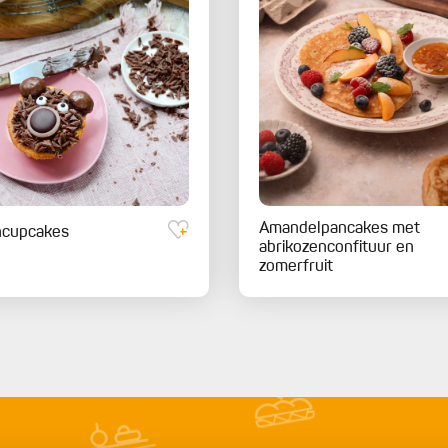
Amandelpancakes met
ncupcakes
abrikozenconfituur en
zomerfruit