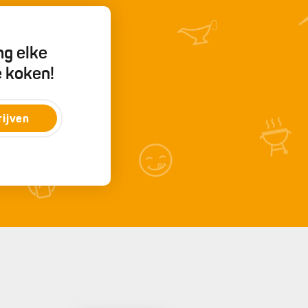
ng elke
e koken!
rijven