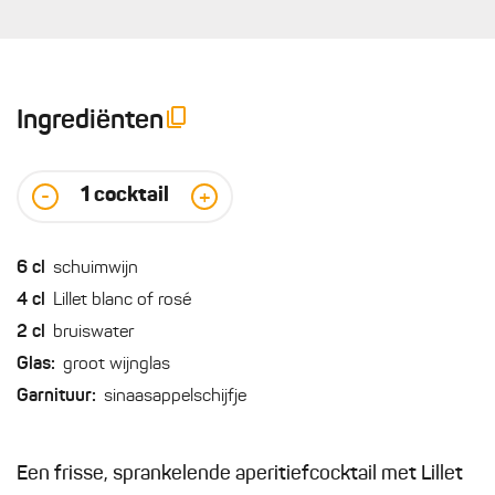
Ingrediënten
1
cocktail
-
+
6
cl
schuimwijn
4
cl
Lillet blanc of rosé
2
cl
bruiswater
Glas:
groot wijnglas
Garnituur:
sinaasappelschijfje
Een frisse, sprankelende aperitiefcocktail met Lillet