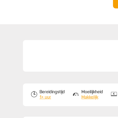
bakpapier en laat opnieuw 45 minuten rijzen on
6.
Verwarm je oven voor op 200° graden (hetelucht)
koeken (ei losgeklopt met een beetje melk). Bak
zien.
Bereidingstijd
Moeilijkheid
1+ uur
Makkelijk