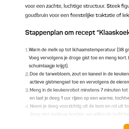
voor een zachte, luchtige structuur. Steek figu
goudbruin voor een feestelijke traktatie of lek
Stappenplan om recept “Klaaskoek
1.
Warm de melk op tot lichaamstemperatuur (38 gra
Voeg vervolgens je droge gist toe en meng kort. 
schuimlaagje krijgt).
2.
Doe de tarwebloem, zout en kaneel in de keuken
actieve gistmengsel toe en vervolgens de eieren
3.
Meng in de keukenrobot minstens 7 minuten tot
en laat je deeg 1 uur rijzen op een warme, tochtvr
4.
Neem je deeg voorzichtig uit de kom en rol uit to
deeg niet opnieuw kneden, we willen de lucht b
5.
Neem een uitsteekvorm naar keuze en steek je v