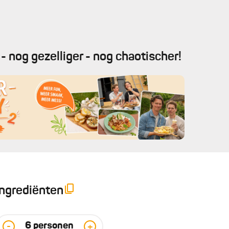
- nog gezelliger - nog chaotischer!
Ingrediënten
6
personen
-
+