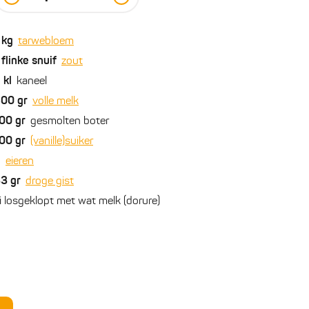
kg
tarwebloem
flinke snuif
zout
2
kl
kaneel
500
gr
volle melk
00
gr
gesmolten boter
00
gr
(vanille)suiker
2
eieren
33
gr
droge gist
i losgeklopt met wat melk (dorure)