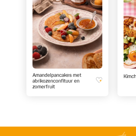
Amandelpancakes met
Kimch
abrikozenconfituur en
zomerfruit