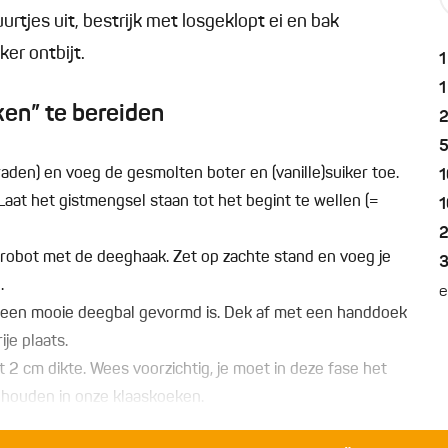
urtjes uit, bestrijk met losgeklopt ei en bak
ker ontbijt.
1
1
en” te bereiden
den) en voeg de gesmolten boter en (vanille)suiker toe.
1
Laat het gistmengsel staan tot het begint te wellen (=
1
robot met de deeghaak. Zet op zachte stand en voeg je
.
e
 een mooie deegbal gevormd is. Dek af met een handdoek
ije plaats.
t 2 cm dikte. Wees voorzichtig, je moet in deze fase het
ehouden in onze klaaskoeken.
ormen uit. Leg de figuren op een bakplaat bekleed met