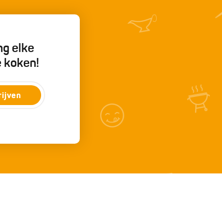
ng elke
e koken!
rijven