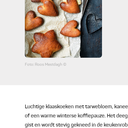
Foto: Roos Mestdagh ©
Luchtige klaaskoeken met tarwebloem, kaneel e
of een warme winterse koffiepauze. Het dee
gist en wordt stevig gekneed in de keukenr