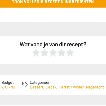
der een handdoek.
TOON VOLLEDIG RECEPT & INGREDIËNTEN
. Verwijder de handdoek en doreer met een borsteltje je
 ze af voor circa 20-25 minuten tot ze mooi goudbruin
Wat vond je van dit recept?
Budget
Categorieën
€ 0 - 10
Dessert
Gebak
Herfst / winter
Nagerecht