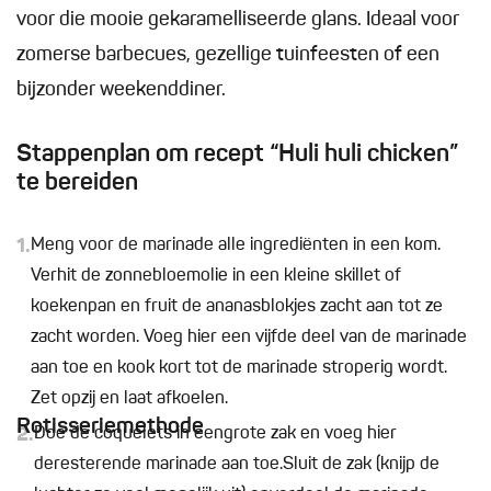
voor die mooie gekaramelliseerde glans. Ideaal voor
zomerse barbecues, gezellige tuinfeesten of een
bijzonder weekenddiner.
Stappenplan om recept “Huli huli chicken”
te bereiden
1.
Meng voor de marinade alle ingrediënten in een kom.
Verhit de zonnebloemolie in een kleine skillet of
koekenpan en fruit de ananasblokjes zacht aan tot ze
zacht worden. Voeg hier een vijfde deel van de marinade
aan toe en kook kort tot de marinade stroperig wordt.
Zet opzij en laat afkoelen.
Rotisseriemethode
2.
Doe de coquelets in eengrote zak en voeg hier
deresterende marinade aan toe.Sluit de zak (knijp de