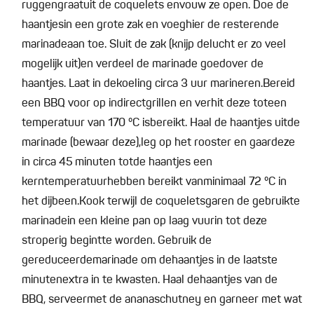
ruggengraatuit de coquelets envouw ze open. Doe de
haantjesin een grote zak en voeghier de resterende
marinadeaan toe. Sluit de zak (knijp delucht er zo veel
mogelijk uit)en verdeel de marinade goedover de
haantjes. Laat in dekoeling circa 3 uur marineren.Bereid
een BBQ voor op indirectgrillen en verhit deze toteen
temperatuur van 170 °C isbereikt. Haal de haantjes uitde
marinade (bewaar deze),leg op het rooster en gaardeze
in circa 45 minuten totde haantjes een
kerntemperatuurhebben bereikt vanminimaal 72 °C in
het dijbeen.Kook terwijl de coqueletsgaren de gebruikte
marinadein een kleine pan op laag vuurin tot deze
stroperig begintte worden. Gebruik de
gereduceerdemarinade om dehaantjes in de laatste
minutenextra in te kwasten. Haal dehaantjes van de
BBQ, serveermet de ananaschutney en garneer met wat