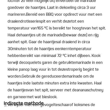
luchter zo veel mogelijk uit) enverdeel de marinade
goedover de haantjes. Laat in dekoeling circa 3 uur
marineren.Bereid een BBQ voor opdirect vuur met een
draaiendrotisseriespit en verhit dezetot een
temperatuur van165 °C is bereikt ter hoogtevan het spit.
Haal dehaantjes uit de marinade(bewaar deze) en rijg
aanhet spit. Gaar de haantjesal draaiend in circa
30minuten tot de haantjes eenkerntemperatuur
hebbenbereikt van minimaal 72 °C inhet dijbeen. Kook
terwijl decoquelets garen de gebruiktemarinade in een
kleine panop laag vuur in tot dezestroperig begint te
worden.Gebruik de gereduceerdemarinade om de
haantjes inde laatste minuten extra inte kwasten. Haal
de haantjesvan het spit, serveer met deananaschutney
en garneermet wat bieslook.
Indirecte methode
3.
Verwijder met een gevogelteschaarof koksmes de