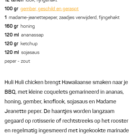
12
tenen
look, fijngehakt
100
gr
gember, geschild en geraspt
1
madame-jeanettepeper, zaadjes verwijderd, fijngehakt
160
gr
honing
120
ml
ananassap
120
gr
ketchup
120
ml
sojasaus
peper - zout
Huli Huli chicken brengt Hawaiiaanse smaken naar je
BBQ, met kleine coquelets gemarineerd in ananas,
honing, gember, knoflook, sojasaus en Madame
Jeanette peper. De haantjes worden langzaam
gegaard op rotisserie of rechtstreeks op het rooster
en regelmatig ingesmeerd met ingekookte marinade