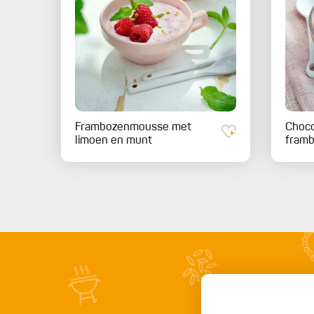
Frambozenmousse met
Choc
limoen en munt
fram