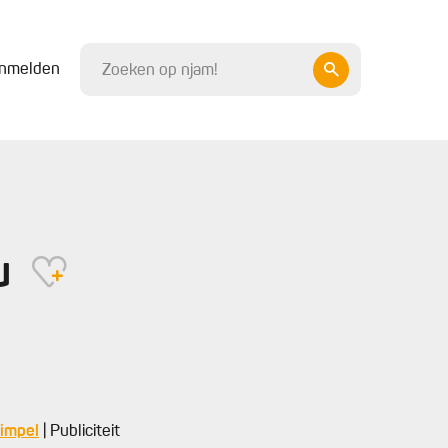
nmelden
su
Simpel
| Publiciteit