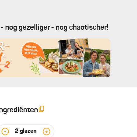
- nog gezelliger - nog chaotischer!
Ingrediënten
2
glazen
-
+