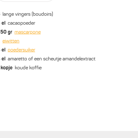
6
lange vingers (boudoirs)
8
el
cacaopoeder
250
gr
mascarpone
2
eiwitten
4
el
poedersuiker
4
el
amaretto of een scheutje amandelextract
kopje
koude koffie