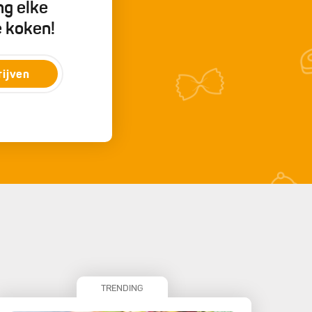
ng elke
e koken!
rijven
TRENDING