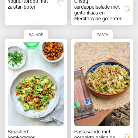
Yoghurtbrood met
Crispy
za’atar-boter
aardappelsalade met
geitenkaas en
Mediterrane groenten
SALADE
PASTA
Smashed
Pastasalade met
komkommer-
gerookte paling en