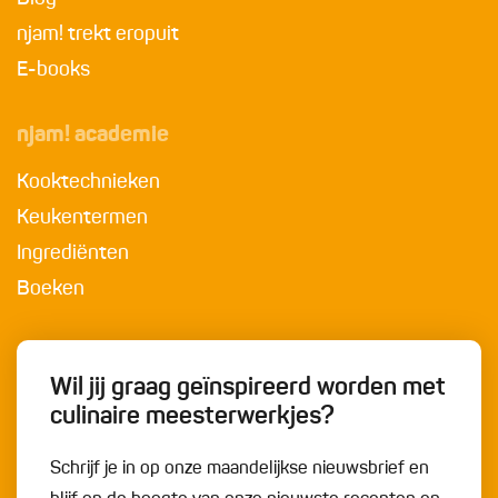
njam! trekt eropuit
E-books
njam! academie
Kooktechnieken
Keukentermen
Ingrediënten
Boeken
Wil jij graag geïnspireerd worden met
culinaire meesterwerkjes?
Schrijf je in op onze maandelijkse nieuwsbrief en