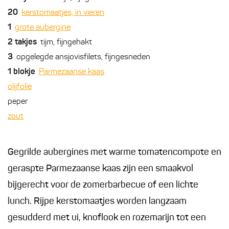
20
kerstomaatjes, in vieren
1
grote aubergine
2
takjes
tijm, fijngehakt
3
opgelegde ansjovisfilets, fijngesneden
1
blokje
Parmezaanse kaas
olijfolie
peper
zout
Gegrilde aubergines met warme tomatencompote en
geraspte Parmezaanse kaas zijn een smaakvol
bijgerecht voor de zomerbarbecue of een lichte
lunch. Rijpe kerstomaatjes worden langzaam
gesudderd met ui, knoflook en rozemarijn tot een