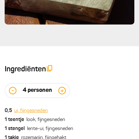
Ingrediënten
4
personen
-
+
0,5
ui, fijngesneden
1
teentje
look, fijngesneden
1
stengel
lente-ui, fijngesneden
1
takje
rozemarijn, fijngehakt