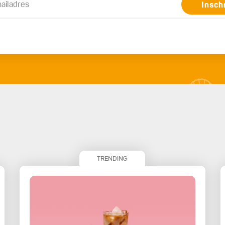
Insch
TRENDING