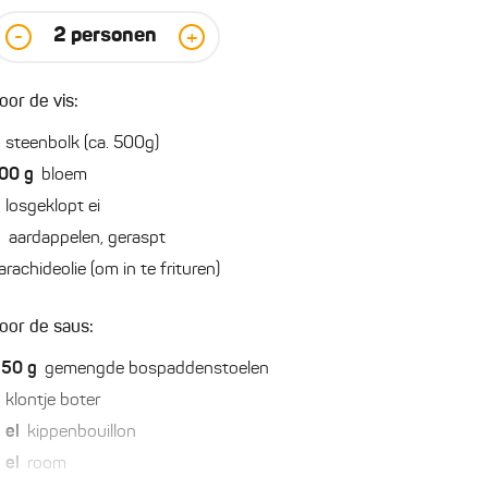
2
personen
-
+
oor de vis:
steenbolk (ca. 500g)
00
g
bloem
losgeklopt ei
2
aardappelen, geraspt
arachideolie (om in te frituren)
oor de saus:
250
g
gemengde bospaddenstoelen
klontje boter
2
el
kippenbouillon
2
el
room