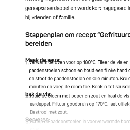
geraspte aardappel en wordt kort nagegaard i
bij vrienden of familie.
Stappenplan om recept “Gefrituur
bereiden
Maak de saus:
1.
Verwarm de oven voor op 180°C. Fileer de vis en
paddenstoelen schoon en houd een flinke hand o
en stoof de paddenstoelen enkele minuten. Kruid 
minuten en voeg de room toe. Kook in tot sausdi
bak de vis:
2.
Kruid de bloem met peper en zout en haal de vis 
aardappel. Frituur goudbruin op 170°C, laat uitl
Bestrooi met zout.
Serveren:
3.
Schep de paddenstoelen in voorverwarmde borden
saus.