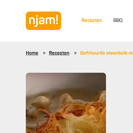
Recepten
BBQ
Home
Recepten
Gefrituurde steenbolk 