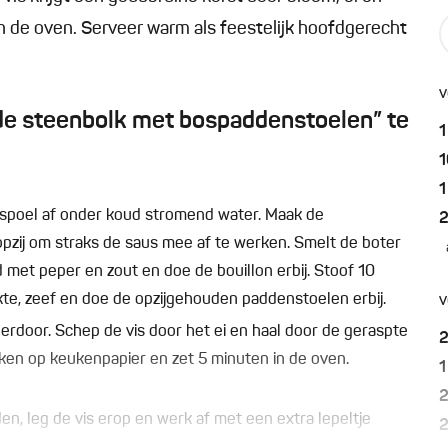
n de oven. Serveer warm als feestelijk hoofdgerecht
v
de steenbolk met bospaddenstoelen” te
1
1
1
 spoel af onder koud stromend water. Maak de
pzij om straks de saus mee af te werken. Smelt de boter
met peper en zout en doe de bouillon erbij. Stoof 10
kte, zeef en doe de opzijgehouden paddenstoelen erbij.
v
erdoor. Schep de vis door het ei en haal door de geraspte
ekken op keukenpapier en zet 5 minuten in de oven.
1
, leg de vis erop en werk af met een extra lepeltje