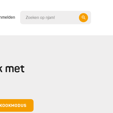
nmelden
k met
N KOOKMODUS