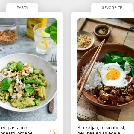
PASTA
GEVOGELTE
ren pasta met
Kip ketjap, basmatirijst,
npesto, groene
peultjes en spiegelei