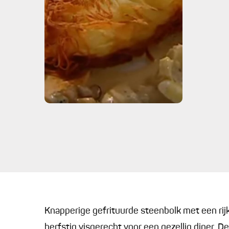
Knapperige gefrituurde steenbolk met een rij
herfstig visgerecht voor een gezellig diner. De