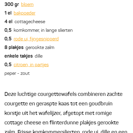
300
gr
bloem
1
el
bakpoeder
4
el
cottagecheese
0,5
komkommer, in lange slierten
0,5
rode ui, fijngesnipperd
8
plakjes
gerookte zalm
enkele
takjes
dille
0,5
citroen, in partjes
peper - zout
Deze luchtige courgettewafels combineren zachte
courgette en geraspte kaas tot een goudbruin
korstje uit het wafelijzer, afgetopt met romige
cottage cheese en flinterdunne plakjes gerookte
zalm. Frisse komkommerslierten, rode ui, dille en een