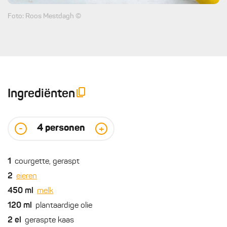
Foto: Roos Mestdagh ©
Ingrediënten
4
personen
-
+
1
courgette, geraspt
2
eieren
450
ml
melk
120
ml
plantaardige olie
2
el
geraspte kaas