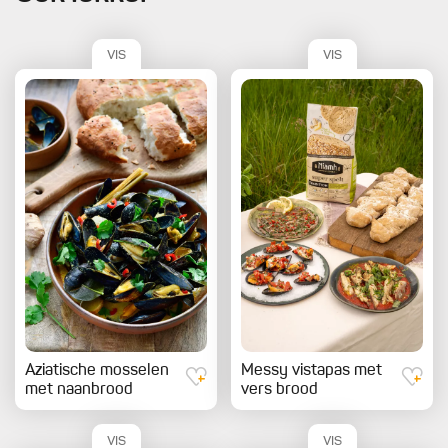
VIS
VIS
Aziatische mosselen
Messy vistapas met
met naanbrood
vers brood
VIS
VIS