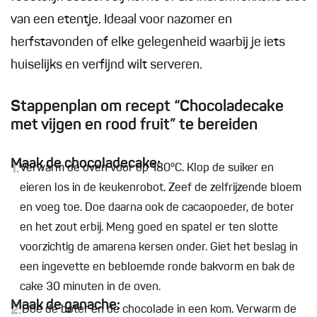
van een etentje. Ideaal voor nazomer en
herfstavonden of elke gelegenheid waarbij je iets
huiselijks en verfijnd wilt serveren.
Stappenplan om recept “Chocoladecake
met vijgen en rood fruit” te bereiden
Maak de chocoladecake:
1.
Verwarm de oven voor op 180°C. Klop de suiker en
eieren los in de keukenrobot. Zeef de zelfrijzende bloem
en voeg toe. Doe daarna ook de cacaopoeder, de boter
en het zout erbij. Meng goed en spatel er ten slotte
voorzichtig de amarena kersen onder. Giet het beslag in
een ingevette en bebloemde ronde bakvorm en bak de
cake 30 minuten in de oven.
Maak de ganache:
2.
Doe de boter en de chocolade in een kom. Verwarm de