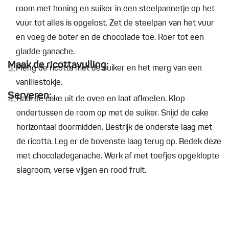
room met honing en suiker in een steelpannetje op het
vuur tot alles is opgelost. Zet de steelpan van het vuur
en voeg de boter en de chocolade toe. Roer tot een
gladde ganache.
Maak de ricottavulling:
3.
Meng de ricotta met de suiker en het merg van een
vanillestokje.
Serveren:
4.
Haal de cake uit de oven en laat afkoelen. Klop
ondertussen de room op met de suiker. Snijd de cake
horizontaal doormidden. Bestrijk de onderste laag met
de ricotta. Leg er de bovenste laag terug op. Bedek deze
met chocoladeganache. Werk af met toefjes opgeklopte
slagroom, verse vijgen en rood fruit.