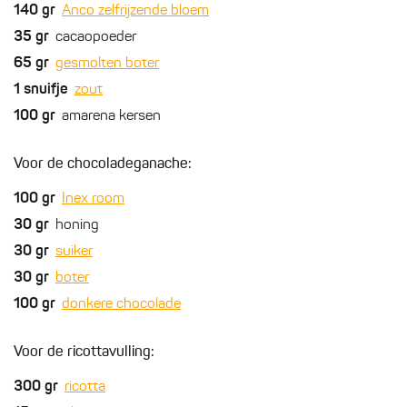
140
gr
Anco zelfrijzende bloem
35
gr
cacaopoeder
65
gr
gesmolten boter
1
snuifje
zout
100
gr
amarena kersen
Voor de chocoladeganache:
100
gr
Inex room
30
gr
honing
30
gr
suiker
30
gr
boter
100
gr
donkere chocolade
Voor de ricottavulling:
300
gr
ricotta