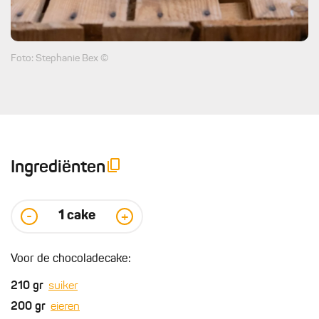
Foto: Stephanie Bex ©
Ingrediënten
1
cake
-
+
Voor de chocoladecake:
210
gr
suiker
200
gr
eieren