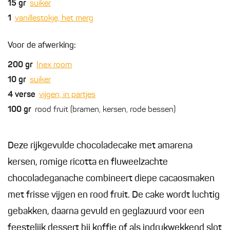
15
gr
suiker
1
vanillestokje, het merg
Voor de afwerking:
200
gr
Inex room
10
gr
suiker
4
verse
vijgen, in partjes
100
gr
rood fruit (bramen, kersen, rode bessen)
Deze rijkgevulde chocoladecake met amarena
kersen, romige ricotta en fluweelzachte
chocoladeganache combineert diepe cacaosmaken
met frisse vijgen en rood fruit. De cake wordt luchtig
gebakken, daarna gevuld en geglazuurd voor een
feestelijk dessert bij koffie of als indrukwekkend slot