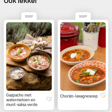
Ook lekker
SOEP
SOEP
Gazpacho met
Chorizo-lasagnesoep
watermeloen en
munt-salsa verde