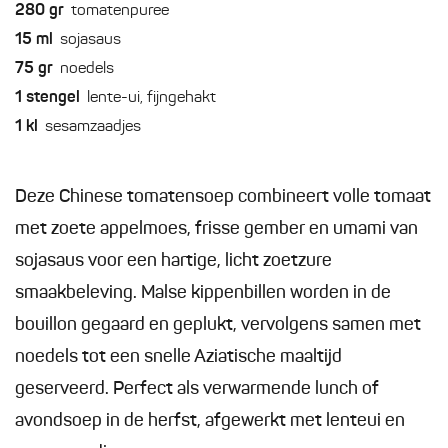
280
gr
tomatenpuree
15
ml
sojasaus
75
gr
noedels
1
stengel
lente-ui, fijngehakt
1
kl
sesamzaadjes
Deze Chinese tomatensoep combineert volle tomaat
met zoete appelmoes, frisse gember en umami van
sojasaus voor een hartige, licht zoetzure
smaakbeleving. Malse kippenbillen worden in de
bouillon gegaard en geplukt, vervolgens samen met
noedels tot een snelle Aziatische maaltijd
geserveerd. Perfect als verwarmende lunch of
avondsoep in de herfst, afgewerkt met lenteui en