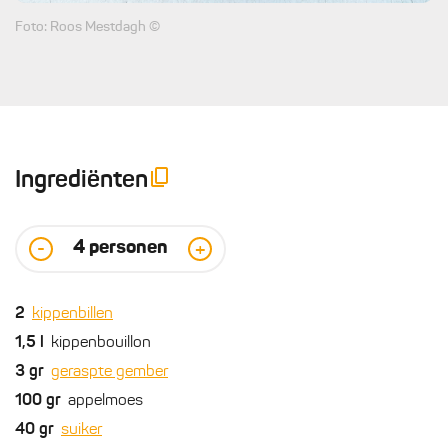
Foto: Roos Mestdagh ©
Ingrediënten
4
personen
-
+
2
kippenbillen
1,5
l
kippenbouillon
3
gr
geraspte gember
100
gr
appelmoes
40
gr
suiker