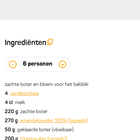
Ingrediënten
6
personen
-
+
zachte boter en bloem voor het bakblik
4
vanillestokjes
4
cl
melk
220
g
zachte boter
270
g
amandelpoeder 100% (gezeefd)
50
g
geklaarde boter (vloeibaar)
200
g
bloemsuiker (gezeefd)