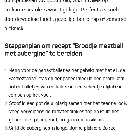
dun gebakken tot goudbruin, waarna alles op
krokante pistolets wordt gelegd. Perfect als snelle
doordeweekse lunch, gezellige borrelhap of zomerse
picknick.
Stappenplan om recept “Broodje meatball
met aubergine” te bereiden
1.
Meng voor de gehaktballetjes het gehakt met het ei , de
Parmezaanse kaas en het paneermeel in een grote kom.
Rol er balletjes van en bak ze in een scheutje olijfolie in
een pan op het vuur.
2.
Stoof in een pot de ui glazig samen met het teentje look.
Voeg vervolgens de tomatenblokjes toe en kruid het
geheel met peper, zout, oregano en basilicum.
3.
Snijd de aubergines in lange, dunne plakken. Bak ze