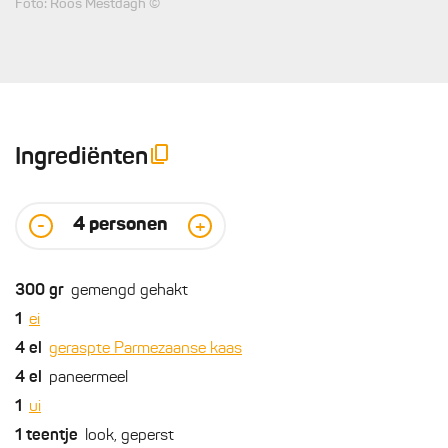
Foto: Roos Mestdagh ©
Ingrediënten
4
personen
-
+
300
gr
gemengd gehakt
1
ei
4
el
geraspte Parmezaanse kaas
4
el
paneermeel
1
ui
1
teentje
look, geperst