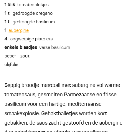
1
blik
tomatenblokjes
1
tl
gedroogde oregano
1
tl
gedroogde basilicum
1
aubergine
4
langwerpige pistolets
enkele
blaadjes
verse basilicum
peper - zout
olijfolie
Sappig broodje meatball met aubergine vol warme
tomatensaus, gesmolten Parmezaanse en frisse
basilicum voor een hartige, mediterraanse
smaakexplosie. Gehaktballetjes worden kort
gebakken, de saus zacht gestoofd en de aubergine