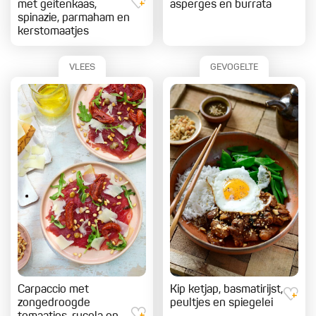
met geitenkaas,
asperges en burrata
spinazie, parmaham en
kerstomaatjes
VLEES
GEVOGELTE
Carpaccio met
Kip ketjap, basmatirijst,
zongedroogde
peultjes en spiegelei