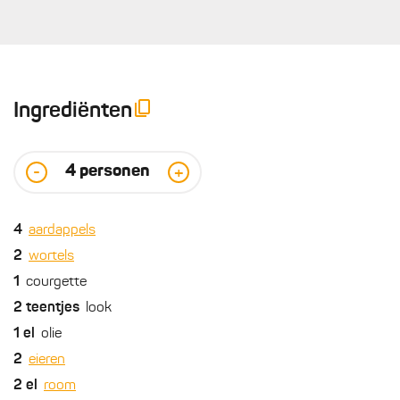
Ingrediënten
4
personen
-
+
4
aardappels
2
wortels
1
courgette
2
teentjes
look
1
el
olie
2
eieren
2
el
room