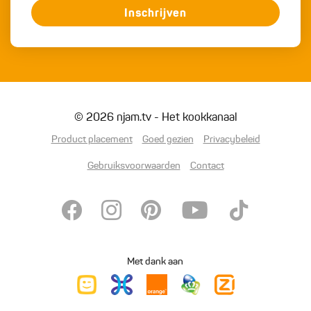
Inschrijven
© 2026 njam.tv - Het kookkanaal
Product placement
Goed gezien
Privacybeleid
Gebruiksvoorwaarden
Contact
Met dank aan