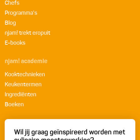
Chefs
Programma's
Blog
njam! trekt eropuit
E-books
njam! academie
Kooktechnieken
Keukentermen
Ingrediënten
Boeken
Wil jij graag geïnspireerd worden met