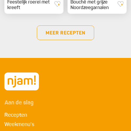
Feestelijk roerei met
Bouché met grijze
kreeft
Noordzeegarnalen
MEER RECEPTEN
Aan de slag
Recepten
Weekmenu's