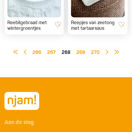
Reebilgebraad met
Reepjes van zeetong
wintergroentjes
met tartaarsaus
266
267
268
269
270
Aan de slag