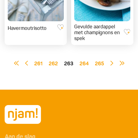
Gevulde aardappel
Havermoutrisotto
met champignons en
spek
261
262
263
264
265
Aan de slag