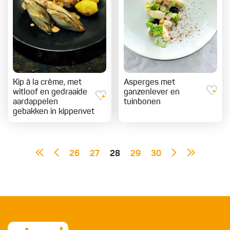
Kip à la crème, met
Asperges met
witloof en gedraaide
ganzenlever en
aardappelen
tuinbonen
gebakken in kippenvet
26
27
28
29
30