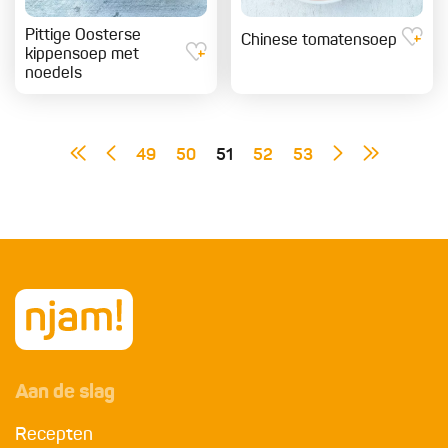
Pittige Oosterse
Chinese tomatensoep
kippensoep met
noedels
49
50
51
52
53
Aan de slag
Recepten