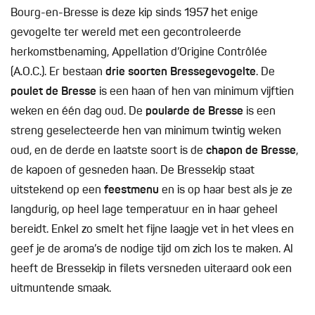
Bourg-en-Bresse is deze kip sinds 1957 het enige
gevogelte ter wereld met een gecontroleerde
herkomstbenaming, Appellation d’Origine Contrôlée
(A.O.C.). Er bestaan
drie soorten Bressegevogelte
. De
poulet de Bresse
is een haan of hen van minimum vijftien
weken en één dag oud. De
poularde de Bresse
is een
streng geselecteerde hen van minimum twintig weken
oud, en de derde en laatste soort is de
chapon de Bresse
,
de kapoen of gesneden haan. De Bressekip staat
uitstekend op een
feestmenu
en is op haar best als je ze
langdurig, op heel lage temperatuur en in haar geheel
bereidt. Enkel zo smelt het fijne laagje vet in het vlees en
geef je de aroma’s de nodige tijd om zich los te maken. Al
heeft de Bressekip in filets versneden uiteraard ook een
uitmuntende smaak.