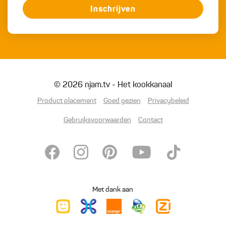
Inschrijven
© 2026 njam.tv - Het kookkanaal
Product placement
Goed gezien
Privacybeleid
Gebruiksvoorwaarden
Contact
Met dank aan