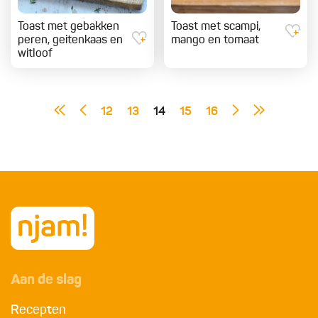
Toast met gebakken
Toast met scampi,
peren, geitenkaas en
mango en tomaat
witloof
12
13
14
15
16
Aan de slag
Recepten